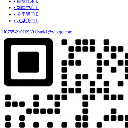
▪ 自研技术

▪ 新闻中心

▪ 关于我们

▪ 联系我们


0755-21010939

smk1@vip.qq.com