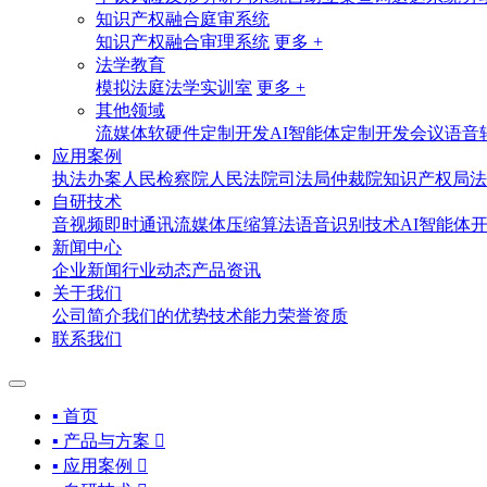
知识产权融合庭审系统
知识产权融合审理系统
更多 +
法学教育
模拟法庭法学实训室
更多 +
其他领域
流媒体软硬件定制开发
AI智能体定制开发
会议语音
应用案例
执法办案
人民检察院
人民法院
司法局
仲裁院
知识产权局
法
自研技术
音视频即时通讯
流媒体压缩算法
语音识别技术
AI智能体
新闻中心
企业新闻
行业动态
产品资讯
关于我们
公司简介
我们的优势
技术能力
荣誉资质
联系我们
▪ 首页
▪ 产品与方案

▪ 应用案例
