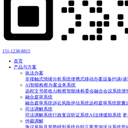
151-1238-8815
首页
产品与方案
执法办案
非接触式情绪分析系统
便携式移动办案设备
约谈(谈
AI智能检察办案业务系统
远程文书签收
AI检察智能体
检委会融合会议系统
便
融合庭审系统
融合庭审系统
诉讼风险评估系统
远程庭审系统
胶囊
司法调解系统
司法调解系统
行政复议听证系统
AI法律援助系统
更
仲裁调解
争议风险及形势研判系统
自助立案查询送达系统
劳