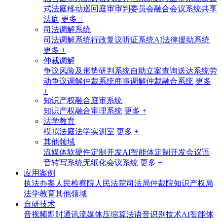
式法庭
移动巡回庭审
审判委员会融合会议系统
共享
法庭
更多 +
司法调解系统
司法调解系统
行政复议听证系统
AI法律援助系统
更多 +
仲裁调解
争议风险及形势研判系统
自助立案查询送达系统
劳
动争议调解仲裁系统
商事调解仲裁融合系统
更多
+
知识产权融合庭审系统
知识产权融合审理系统
更多 +
法学教育
模拟法庭法学实训室
更多 +
其他领域
流媒体软硬件定制开发
AI智能体定制开发
会议语
音转写系统
无纸化会议系统
更多 +
应用案例
执法办案
人民检察院
人民法院
司法局
仲裁院
知识产权局
法学教育
其他领域
自研技术
音视频即时通讯
流媒体压缩算法
语音识别技术
AI智能体