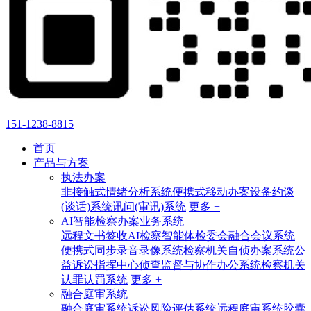
151-1238-8815
首页
产品与方案
执法办案
非接触式情绪分析系统
便携式移动办案设备
约谈
(谈话)系统
讯问(审讯)系统
更多 +
AI智能检察办案业务系统
远程文书签收
AI检察智能体
检委会融合会议系统
便携式同步录音录像系统
检察机关自侦办案系统
公
益诉讼指挥中心
侦查监督与协作办公系统
检察机关
认罪认罚系统
更多 +
融合庭审系统
融合庭审系统
诉讼风险评估系统
远程庭审系统
胶囊