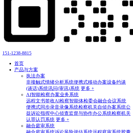
151-1238-8815
首页
产品与方案
执法办案
非接触式情绪分析系统
便携式移动办案设备
约谈
(谈话)系统
讯问(审讯)系统
更多 +
AI智能检察办案业务系统
远程文书签收
AI检察智能体
检委会融合会议系统
便携式同步录音录像系统
检察机关自侦办案系统
公
益诉讼指挥中心
侦查监督与协作办公系统
检察机关
认罪认罚系统
更多 +
融合庭审系统
融合庭审系统
诉讼风险评估系统
远程庭审系统
胶囊