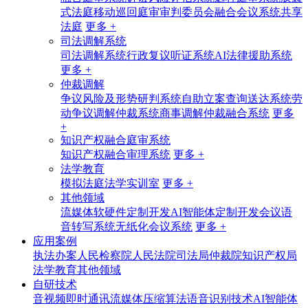
式法庭
移动巡回庭审
审判委员会融合会议系统
共享
法庭
更多 +
司法调解系统
司法调解系统
行政复议听证系统
AI法律援助系统
更多 +
仲裁调解
争议风险及形势研判系统
自助立案查询送达系统
劳
动争议调解仲裁系统
商事调解仲裁融合系统
更多
+
知识产权融合庭审系统
知识产权融合审理系统
更多 +
法学教育
模拟法庭法学实训室
更多 +
其他领域
流媒体软硬件定制开发
AI智能体定制开发
会议语
音转写系统
无纸化会议系统
更多 +
应用案例
执法办案
人民检察院
人民法院
司法局
仲裁院
知识产权局
法学教育
其他领域
自研技术
音视频即时通讯
流媒体压缩算法
语音识别技术
AI智能体