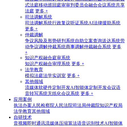
式法庭
移动巡回庭审
审判委员会融合会议系统
共享
法庭
更多 +
司法调解系统
司法调解系统
行政复议听证系统
AI法律援助系统
更多 +
仲裁调解
争议风险及形势研判系统
自助立案查询送达系统
劳
动争议调解仲裁系统
商事调解仲裁融合系统
更多
+
知识产权融合庭审系统
知识产权融合审理系统
更多 +
法学教育
模拟法庭法学实训室
更多 +
其他领域
流媒体软硬件定制开发
AI智能体定制开发
会议语
音转写系统
无纸化会议系统
更多 +
应用案例
执法办案
人民检察院
人民法院
司法局
仲裁院
知识产权局
法学教育
其他领域
自研技术
音视频即时通讯
流媒体压缩算法
语音识别技术
AI智能体