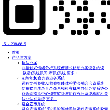
151-1238-8815
首页
产品与方案
执法办案
非接触式情绪分析系统
便携式移动办案设备
约谈
(谈话)系统
讯问(审讯)系统
更多 +
AI智能检察办案业务系统
远程文书签收
AI检察智能体
检委会融合会议系统
便携式同步录音录像系统
检察机关自侦办案系统
公
益诉讼指挥中心
侦查监督与协作办公系统
检察机关
认罪认罚系统
更多 +
融合庭审系统
融合庭审系统
诉讼风险评估系统
远程庭审系统
胶囊