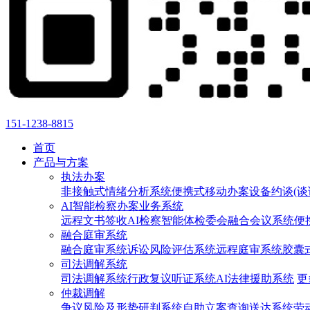
151-1238-8815
首页
产品与方案
执法办案
非接触式情绪分析系统
便携式移动办案设备
约谈(谈
AI智能检察办案业务系统
远程文书签收
AI检察智能体
检委会融合会议系统
便
融合庭审系统
融合庭审系统
诉讼风险评估系统
远程庭审系统
胶囊
司法调解系统
司法调解系统
行政复议听证系统
AI法律援助系统
更
仲裁调解
争议风险及形势研判系统
自助立案查询送达系统
劳