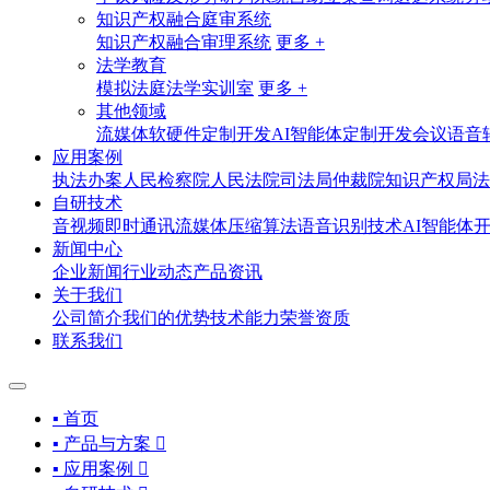
知识产权融合庭审系统
知识产权融合审理系统
更多 +
法学教育
模拟法庭法学实训室
更多 +
其他领域
流媒体软硬件定制开发
AI智能体定制开发
会议语音
应用案例
执法办案
人民检察院
人民法院
司法局
仲裁院
知识产权局
法
自研技术
音视频即时通讯
流媒体压缩算法
语音识别技术
AI智能体
新闻中心
企业新闻
行业动态
产品资讯
关于我们
公司简介
我们的优势
技术能力
荣誉资质
联系我们
▪ 首页
▪ 产品与方案

▪ 应用案例
