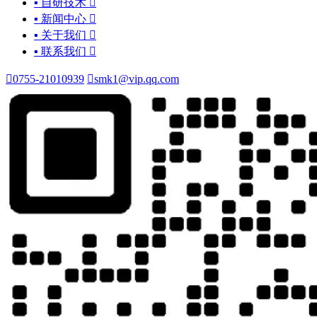
▪ 自研技术

▪ 新闻中心

▪ 关于我们

▪ 联系我们


0755-21010939

smk1@vip.qq.com