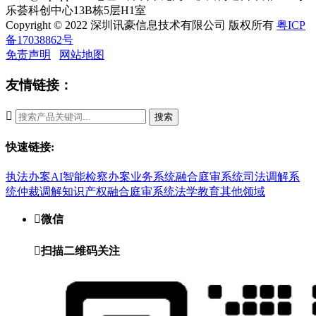
乐荟科创中心13B栋5层H1室
Copyright © 2022 深圳讯豪信息技术有限公司 版权所有
粤ICP
备17038862号
免责声明
网站地图
友情链接：

搜索
快速链接:
执法办案
AI智能检察办案业务系统
融合庭审系统
司法调解系
统
仲裁调解
知识产权融合庭审系统
法学教育
其他领域

微信

扫描二维码关注