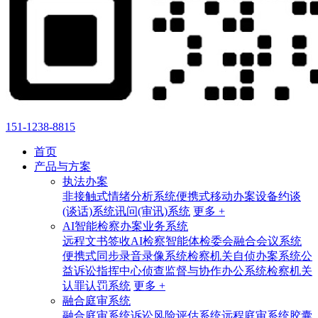
151-1238-8815
首页
产品与方案
执法办案
非接触式情绪分析系统
便携式移动办案设备
约谈
(谈话)系统
讯问(审讯)系统
更多 +
AI智能检察办案业务系统
远程文书签收
AI检察智能体
检委会融合会议系统
便携式同步录音录像系统
检察机关自侦办案系统
公
益诉讼指挥中心
侦查监督与协作办公系统
检察机关
认罪认罚系统
更多 +
融合庭审系统
融合庭审系统
诉讼风险评估系统
远程庭审系统
胶囊