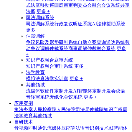
式法庭
移动巡回庭审
审判委员会融合会议系统
共享
法庭
更多 +
司法调解系统
司法调解系统
行政复议听证系统
AI法律援助系统
更多 +
仲裁调解
争议风险及形势研判系统
自助立案查询送达系统
劳
动争议调解仲裁系统
商事调解仲裁融合系统
更多
+
知识产权融合庭审系统
知识产权融合审理系统
更多 +
法学教育
模拟法庭法学实训室
更多 +
其他领域
流媒体软硬件定制开发
AI智能体定制开发
会议语
音转写系统
无纸化会议系统
更多 +
应用案例
执法办案
人民检察院
人民法院
司法局
仲裁院
知识产权局
法学教育
其他领域
自研技术
音视频即时通讯
流媒体压缩算法
语音识别技术
AI智能体