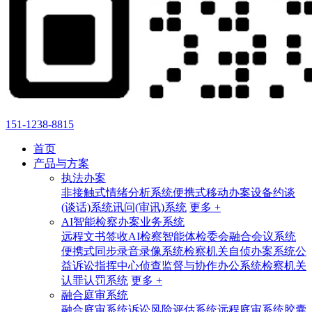
151-1238-8815
首页
产品与方案
执法办案
非接触式情绪分析系统
便携式移动办案设备
约谈
(谈话)系统
讯问(审讯)系统
更多 +
AI智能检察办案业务系统
远程文书签收
AI检察智能体
检委会融合会议系统
便携式同步录音录像系统
检察机关自侦办案系统
公
益诉讼指挥中心
侦查监督与协作办公系统
检察机关
认罪认罚系统
更多 +
融合庭审系统
融合庭审系统
诉讼风险评估系统
远程庭审系统
胶囊