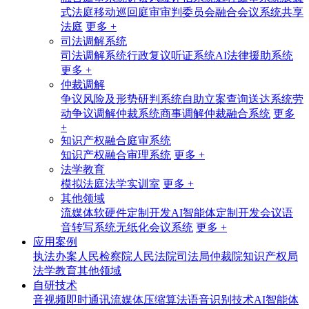
式法庭
移动巡回庭审
审判委员会融合会议系统
共享
法庭
更多 +
司法调解系统
司法调解系统
行政复议听证系统
AI法律援助系统
更多 +
仲裁调解
争议风险及形势研判系统
自助立案查询送达系统
劳
动争议调解仲裁系统
商事调解仲裁融合系统
更多
+
知识产权融合庭审系统
知识产权融合审理系统
更多 +
法学教育
模拟法庭法学实训室
更多 +
其他领域
流媒体软硬件定制开发
AI智能体定制开发
会议语
音转写系统
无纸化会议系统
更多 +
应用案例
执法办案
人民检察院
人民法院
司法局
仲裁院
知识产权局
法学教育
其他领域
自研技术
音视频即时通讯
流媒体压缩算法
语音识别技术
AI智能体